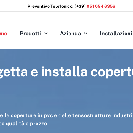
Preventivo Telefonico:
(+39)
051 054 6356
me
Prodotti
Azienda
Installazioni
etta e installa copert
elle
coperture in pvc
e delle
tensostrutture industri
to qualità e prezzo
.