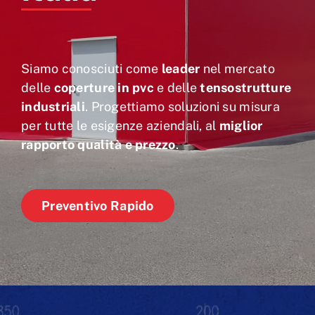
Siamo conosciuti come
leader
nel mercato
delle
coperture in pvc
e delle
tensostrutture
industriali
. Progettiamo soluzioni su misura
per tutte le esigenze aziendali, al
miglior
rapporto qualità e prezzo
.
Preventivo Rapido