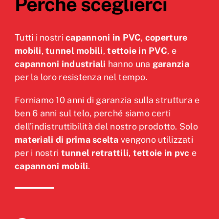
Perchè sceglierci
Tutti i nostri
capannoni in PVC
,
coperture
mobili
,
tunnel mobili
,
tettoie in PVC
, e
capannoni industriali
hanno una
garanzia
per la loro resistenza nel tempo.
Forniamo 10 anni di garanzia sulla struttura e
ben 6 anni sul telo, perché siamo certi
dell’indistruttibilità del nostro prodotto. Solo
materiali di prima scelta
vengono utilizzati
per i nostri
tunnel retrattili
,
tettoie in pvc
e
capannoni mobili
.