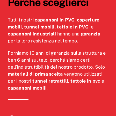
Perchè sceglierci
Tutti i nostri
capannoni in PVC
,
coperture
mobili
,
tunnel mobili
,
tettoie in PVC
, e
capannoni industriali
hanno una
garanzia
per la loro resistenza nel tempo.
Forniamo 10 anni di garanzia sulla struttura e
ben 6 anni sul telo, perché siamo certi
dell’indistruttibilità del nostro prodotto. Solo
materiali di prima scelta
vengono utilizzati
per i nostri
tunnel retrattili
,
tettoie in pvc
e
capannoni mobili
.