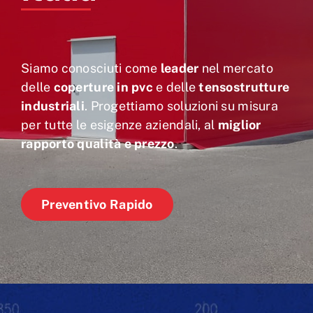
Siamo conosciuti come
leader
nel mercato
delle
coperture in pvc
e delle
tensostrutture
industriali
. Progettiamo soluzioni su misura
per tutte le esigenze aziendali, al
miglior
rapporto qualità e prezzo
.
Preventivo Rapido