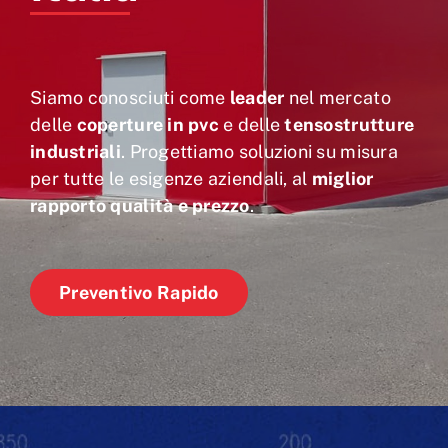
Siamo conosciuti come
leader
nel mercato
delle
coperture in pvc
e delle
tensostrutture
industriali
. Progettiamo soluzioni su misura
per tutte le esigenze aziendali, al
miglior
rapporto qualità e prezzo
.
Preventivo Rapido