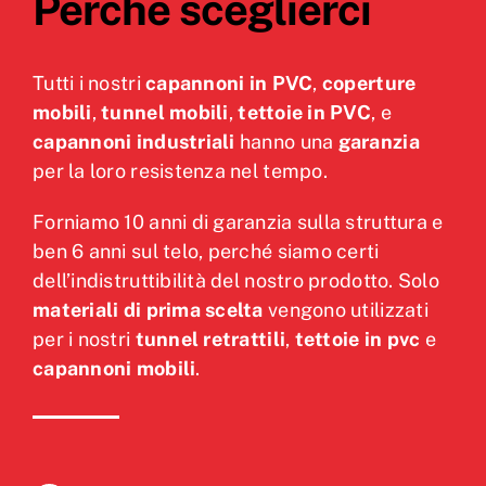
Perchè sceglierci
Tutti i nostri
capannoni in PVC
,
coperture
mobili
,
tunnel mobili
,
tettoie in PVC
, e
capannoni industriali
hanno una
garanzia
per la loro resistenza nel tempo.
Forniamo 10 anni di garanzia sulla struttura e
ben 6 anni sul telo, perché siamo certi
dell’indistruttibilità del nostro prodotto. Solo
materiali di prima scelta
vengono utilizzati
per i nostri
tunnel retrattili
,
tettoie in pvc
e
capannoni mobili
.