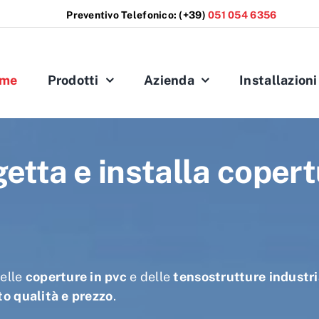
Preventivo Telefonico:
(+39)
051 054 6356
me
Prodotti
Azienda
Installazioni
etta e installa copert
elle
coperture in pvc
e delle
tensostrutture industri
to qualità e prezzo
.